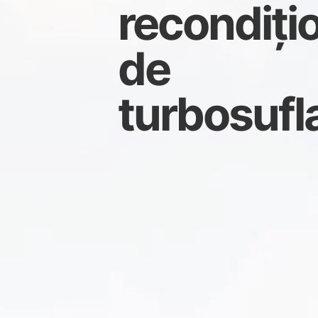
recondiți
de
turbosufl