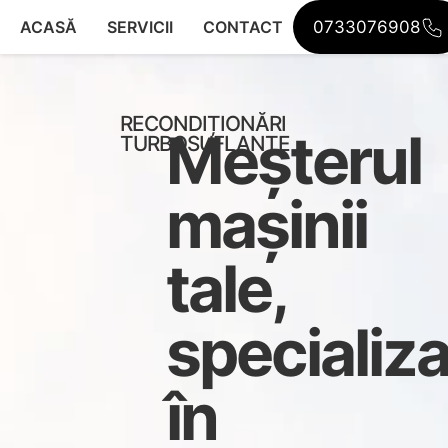
ACASĂ
SERVICII
CONTACT
0733076908
RECONDIȚIONĂRI
Meșterul
TURBOSUFLANTE
mașinii
tale,
specializa
în