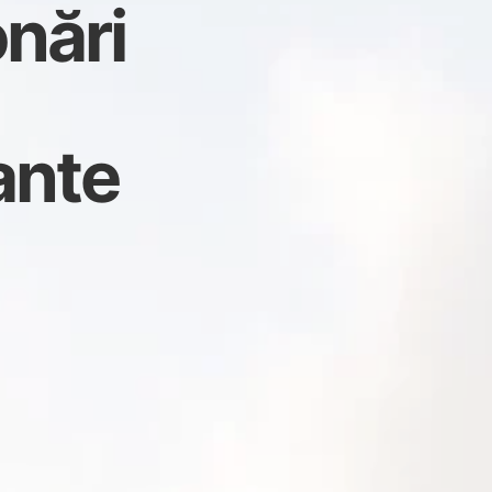
onări
ante