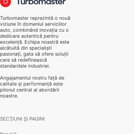
Turbomaster reprezintă o nouă
viziune în domeniul serviciilor
auto, combinând inovația cu o
dedicare autentică pentru
excelență. Echipa noastră este
alcătuită din specialiști
pasionați, gata să ofere soluții
care să redefinească
standardele industriei.
Angajamentul nostru față de
calitate și performanță este
pilonul central al abordării
noastre.
SECŢIUNI ŞI PAGINI