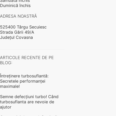
Sâmbătă închis
Duminică închis
ADRESA NOASTRĂ
525400 Târgu Secuiesc
Strada Gării 49/A
Județul Covasna
ARTICOLE RECENTE DE PE
BLOG:
Întreținere turbosuflantă:
Secretele performanței
maximale!
Semne defecțiuni turbo! Când
turbosuflanta are nevoie de
ajutor