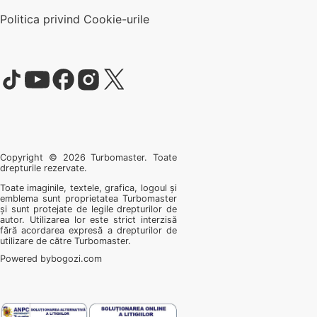
Politica privind Cookie-urile
Urmărește
Urmărește
Urmărește
Urmărește
Urmărește
Turbomaster
Turbomaster
Turbomaster
Turbomaster
Turbomaster
pe
pe
pe
pe
pe
Tiktok
Youtube
Facebook
Instagram
Twitter
Copyright © 2026 Turbomaster. Toate
drepturile rezervate.
Toate imaginile, textele, grafica, logoul și
emblema sunt proprietatea Turbomaster
și sunt protejate de legile drepturilor de
autor. Utilizarea lor este strict interzisă
fără acordarea expresă a drepturilor de
utilizare de către Turbomaster.
Powered by
bogozi.com