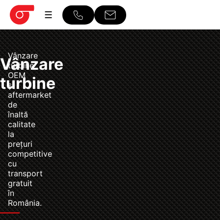
☰
Vânzare
Vânzare
turbine
OEM
turbine
și
aftermarket
de
înaltă
calitate
la
prețuri
competitive
cu
transport
gratuit
în
România.