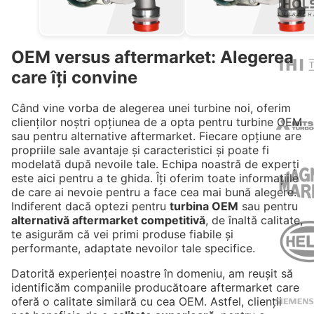
OEM versus aftermarket: Alegerea
care îți convine
Când vine vorba de alegerea unei turbine noi, oferim
clienților noștri opțiunea de a opta pentru turbine OEM
sau pentru alternative aftermarket. Fiecare opțiune are
propriile sale avantaje și caracteristici și poate fi
modelată după nevoile tale. Echipa noastră de experți
este aici pentru a te ghida. Îți oferim toate informațiile
de care ai nevoie pentru a face cea mai bună alegere.
Indiferent dacă optezi pentru
turbina OEM
sau pentru
alternativă aftermarket competitivă
, de înaltă calitate,
te asigurăm că vei primi produse fiabile și
performante, adaptate nevoilor tale specifice.
Datorită experienței noastre în domeniu, am reușit să
identificăm companiile producătoare aftermarket care
oferă o calitate similară cu cea OEM. Astfel, clienții