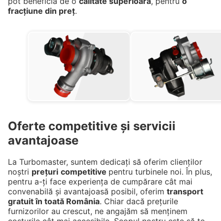
pot beneficia de o
calitate superioară
, pentru
o
fracțiune din preț
.
Oferte competitive și servicii
avantajoase
La Turbomaster, suntem dedicați să oferim clienților
noștri
prețuri
competitive
pentru turbinele noi. În plus,
pentru a-ți face experiența de cumpărare cât mai
convenabilă și avantajoasă posibil, oferim
transport
gratuit în toată România
. Chiar dacă prețurile
furnizorilor au crescut, ne angajăm să menținem