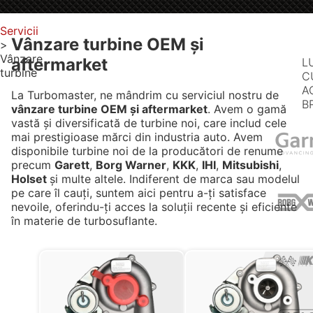
Servicii
Vânzare turbine OEM şi
>
Vânzare
aftermarket
L
turbine
C
A
La Turbomaster, ne mândrim cu serviciul nostru de
B
vânzare turbine OEM şi aftermarket
. Avem o gamă
vastă și diversificată de turbine noi, care includ cele
mai prestigioase mărci din industria auto. Avem
disponibile turbine noi de la producători de renume
precum
Garett
,
Borg Warner
,
KKK
,
IHI
,
Mitsubishi
,
Holset
și multe altele. Indiferent de marca sau modelul
pe care îl cauți, suntem aici pentru a-ți satisface
nevoile, oferindu-ți acces la soluții recente și eficiente
în materie de turbosuflante.