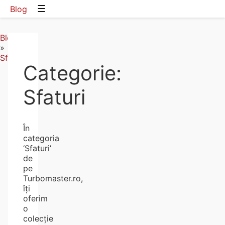
☰
Blog
Blog
»
Sfaturi
Categorie:
Sfaturi
În
categoria
‘Sfaturi’
de
pe
Turbomaster.ro,
îți
oferim
o
colecție