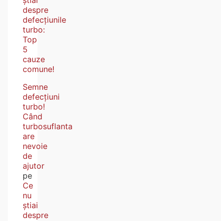
ştiai
despre
defecțiunile
turbo:
Top
5
cauze
comune!
Semne
defecțiuni
turbo!
Când
turbosuflanta
are
nevoie
de
ajutor
pe
Ce
nu
ştiai
despre