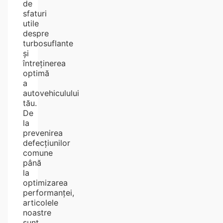
de
sfaturi
utile
despre
turbosuflante
și
întreținerea
optimă
a
autovehiculului
tău.
De
la
prevenirea
defecțiunilor
comune
până
la
optimizarea
performanței,
articolele
noastre
sunt