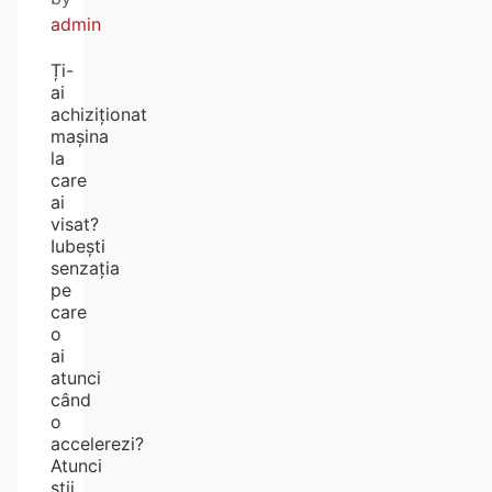
admin
Ți-
ai
achiziționat
mașina
la
care
ai
visat?
Iubești
senzația
pe
care
o
ai
atunci
când
o
accelerezi?
Atunci
știi