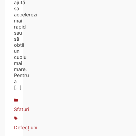
ajută
să
accelerezi
mai
rapid
sau
să
obții
un
cuplu
mai
mare.
Pentru
a
[…]
Sfaturi
Defecțiuni