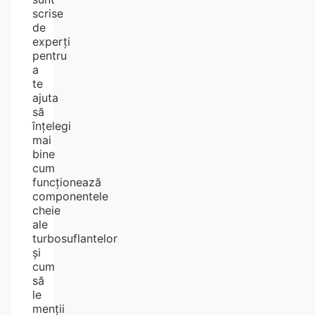
scrise
de
experți
pentru
a
te
ajuta
să
înțelegi
mai
bine
cum
funcționează
componentele
cheie
ale
turbosuflantelor
și
cum
să
le
menții