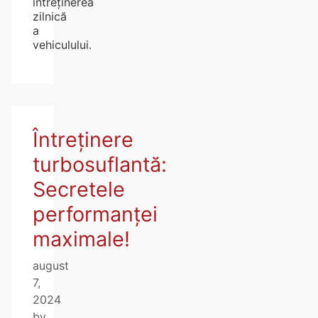
întreținerea
zilnică
a
vehiculului.
Întreținere
turbosuflantă:
Secretele
performanței
maximale!
august
7,
2024
by