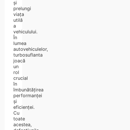
și
prelungi
viața
utilă
a
vehiculului.
În
lumea
autovehiculelor,
turbosuflanta
joacă
un
rol
crucial
în
îmbunătățirea
performanței
și
eficienței.
Cu
toate
acestea,